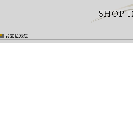
お支払には以下の方法がございます。
ご注文後に「注文確認メール」にてお支払総額をお知らせ致します。
※ショッピングローンご希望の場合は
お問い合わせ
ください。
■銀行振り込み（先払い）
振込手数料はお客様のご負担となりますのでご了承ください。
お振込銀行
秋田銀行 大曲支店 普通預金
口座番号 45465
口座名義 ライジングタイム 佐藤英一
ゆうちょ銀行 総合口座（普通）
記号 18640 番号 7995691