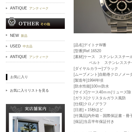
ANTIQUE
アンティーク
NEW
新品
[品名]デイトナW番
USED
中古品
[型番]Ref.16520
[素材]ケース ステンレススチー
ANTIQUE
アンティーク
ベルト ステンレススチ
[ダイヤルカラー]ブラック
[ムーブメント]自動巻クロノメーター
お気に入り
[製造年]1994年頃
[防水性能]100ｍ防水
お気に入りリストを見る
[サイズ]ケース40ｍｍ(リュ
[ガラス]クリスタルガラス風防
[仕様]クロノグラフ
[日差]＋15秒ほど
[付属品]内外箱・国際保証書・冊
[保証]当店半年保証付き