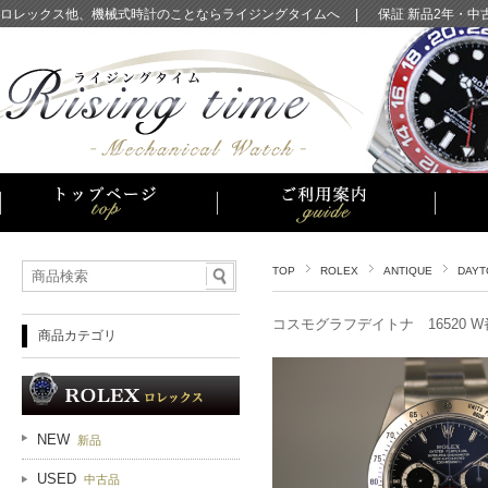
ロレックス他、機械式時計のことならライジングタイムへ
|
保証 新品2年・
TOP
ROLEX
ANTIQUE
DAYT
コスモグラフデイトナ 16520 
商品カテゴリ
NEW
新品
USED
中古品