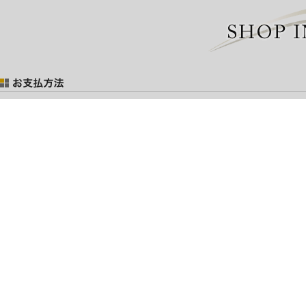
お支払には以下の方法がございます。
ご注文後に「注文確認メール」にてお支払総額をお知らせ致します。
※ショッピングローンご希望の場合は
お問い合わせ
ください。
■銀行振り込み（先払い）
振込手数料はお客様のご負担となりますのでご了承ください。
お振込銀行
秋田銀行 大曲支店 普通預金
口座番号 45465
口座名義 ライジングタイム 佐藤英一
ゆうちょ銀行 総合口座（普通）
記号 18640 番号 7995691