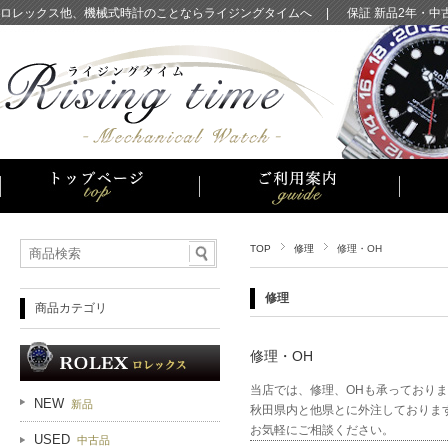
ロレックス他、機械式時計のことならライジングタイムへ
|
保証 新品2年・
TOP
修理
修理・OH
修理
商品カテゴリ
修理・OH
当店では、修理、OHも承っており
NEW
新品
秋田県内と他県とに外注しておりま
お気軽にご相談ください。
USED
中古品