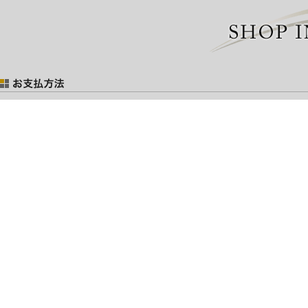
お支払には以下の方法がございます。
ご注文後に「注文確認メール」にてお支払総額をお知らせ致します。
※ショッピングローンご希望の場合は
お問い合わせ
ください。
■銀行振り込み（先払い）
振込手数料はお客様のご負担となりますのでご了承ください。
お振込銀行
秋田銀行 大曲支店 普通預金
口座番号 45465
口座名義 ライジングタイム 佐藤英一
ゆうちょ銀行 総合口座（普通）
記号 18640 番号 7995691