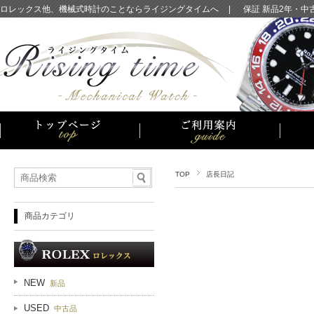
ロレックス他、機械式時計のことならライジングタイムへ
|
保証 新品2年・
TOP
店長日記
商品カテゴリ
NEW
新品
USED
中古品