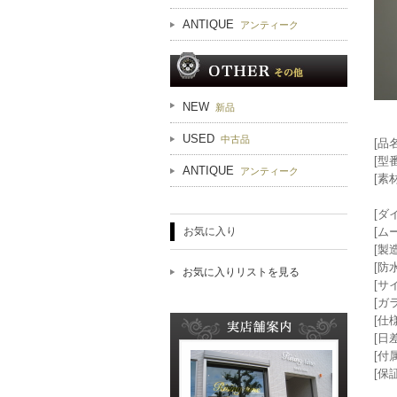
ANTIQUE
アンティーク
NEW
新品
USED
中古品
[品
[型番
ANTIQUE
アンティーク
[素
ベ
[ダ
お気に入り
[ム
[製
[防
お気に入りリストを見る
[サ
[ガ
[仕
[日
[付
[保