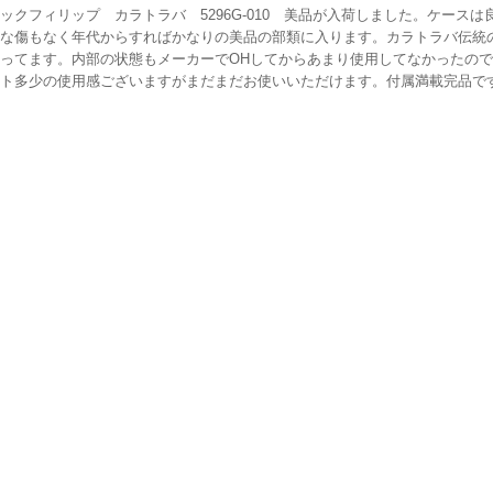
ックフィリップ カラトラバ 5296G-010 美品が入荷しました。ケース
な傷もなく年代からすればかなりの美品の部類に入ります。カラトラバ伝統
ってます。内部の状態もメーカーでOHしてからあまり使用してなかったの
ト多少の使用感ございますがまだまだお使いいただけます。付属満載完品で