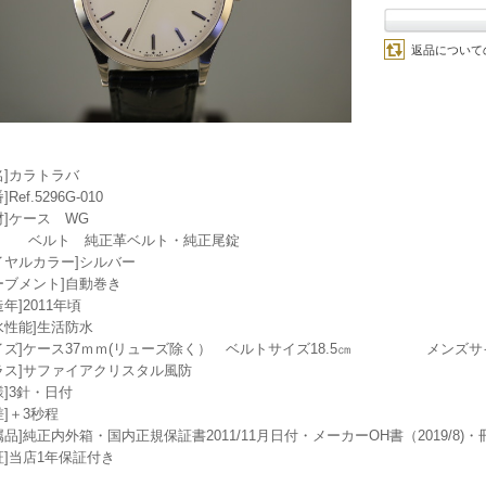
返品について
名]カラトラバ
]Ref.5296G-010
材]ケース WG
ルト 純正革ベルト・純正尾錠
イヤルカラー]シルバー
ーブメント]自動巻き
造年]2011年頃
水性能]生活防水
イズ]ケース37ｍｍ(リューズ除く） ベルトサイズ18.5㎝ メンズサ
ラス]サファイアクリスタル風防
様]3針・日付
差]＋3秒程
属品]純正内外箱・国内正規保証書2011/11月日付・メーカーOH書（2019/8)
証]当店1年保証付き