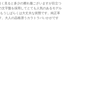
は良く見ると多少の擦れ傷ございますが目立つ
の文字盤を採用してとても人気のあるモデル
でもうしばらくは大丈夫な状態です。純正革
す。大人の品格漂うカラトラバいかがです