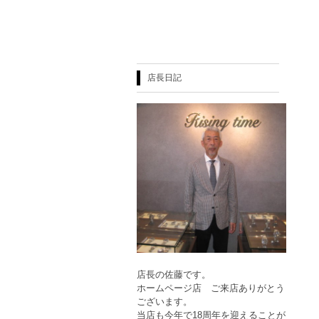
店長日記
店長の佐藤です。
ホームページ店 ご来店ありがとう
ございます。
当店も今年で18周年を迎えることが