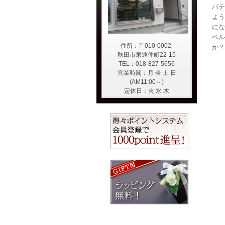
パテ
よう
にな
ベル
住所：〒010-0002
か？
秋田市東通仲町22-15
TEL：018-827-5656
営業時間：月 金 土 日
(AM11:00～)
定休日：火 水 木