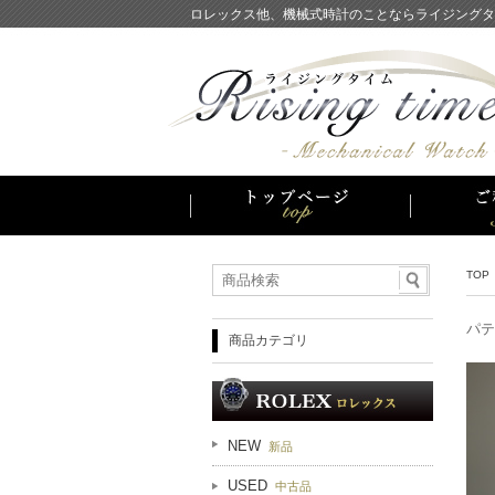
ロレックス他、機械式時計のことならライジングタ
TOP
パテ
商品カテゴリ
NEW
新品
USED
中古品